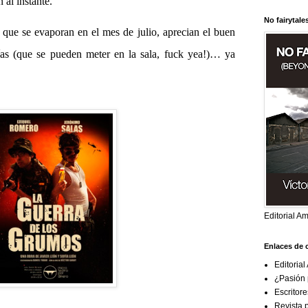
 al instante.
No fairytale
e se evaporan en el mes de julio, aprecian el buen
ías (que se pueden meter en la sala, fuck yea!)… ya
Editorial A
Enlaces de 
Editoria
¿Pasión p
Escritor
Revista 