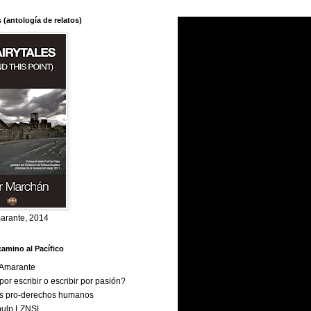
s (antología de relatos)
marante, 2014
camino al Pacífico
l Amarante
or escribir o escribir por pasión?
es pro-derechos humanos
pulp LZNSL