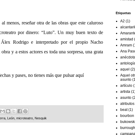
Etiquetas
A2
(1)
 menos, reseñar otra de las obras que este caluroso
alcantari
croteatro por dinero: “Luto”. Un muy buen texto de
Amarant
amistad
Álex Rodrigo e interpretado por el propio Nacho
Amram
(
Ana Pas
obra y a estos actores es toda una sorpresa, una grata
anécdot
antologí
aquel
(2)
echas y pases, no tienes más que pulsar
aquí
Aquel ot
asunto
(
artículo
(
artista
(1
asunto
(
atributos
beat
(1)
bourbon
erra
,
León
,
microteatro
,
Nesquik
bukowsk
burroug
campan