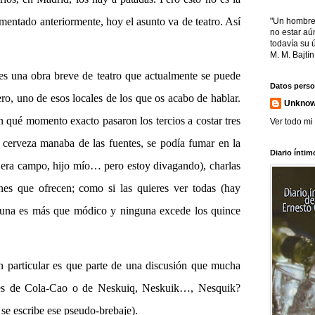
entado anteriormente, hoy el asunto va de teatro. Así
"Un hombre
no estar aú
todavía su ú
M. M. Bajtín
una obra breve de teatro que actualmente se puede
Datos perso
ero
, uno de esos locales de los que os acabo de hablar.
Unkno
n qué momento exacto pasaron los tercios a costar tres
Ver todo mi 
cerveza manaba de las fuentes, se podía fumar en la
Diario íntim
 era campo, hijo mío… pero estoy divagando), charlas
ones que ofrecen; como si las quieres ver todas (hay
a una es más que módico y ninguna excede los quince
particular es que parte de una discusión que mucha
res de Cola-Cao o de Neskuiq, Neskuik…, Nesquik?
 se escribe ese pseudo-brebaje).