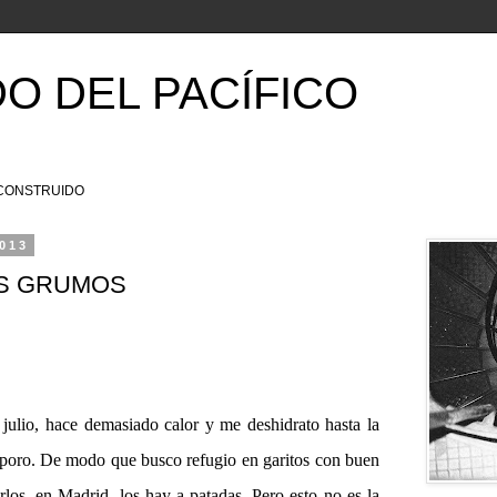
O DEL PACÍFICO
ECONSTRUIDO
2013
OS GRUMOS
io, hace demasiado calor y me deshidrato hasta la
poro. De modo que busco refugio en garitos con buen
rlos, en Madrid, los hay a patadas. Pero esto no es la