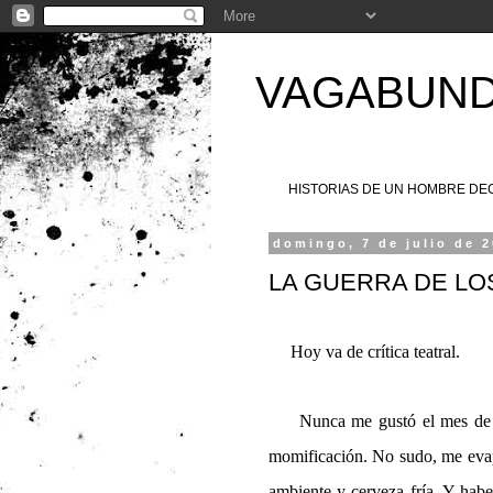
VAGABUND
HISTORIAS DE UN HOMBRE D
domingo, 7 de julio de 
LA GUERRA DE L
Hoy va de crítica teatral.
Nunca me gustó el mes de jul
momificación. No sudo, me eva
ambiente y cerveza fría. Y habe