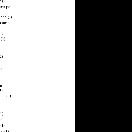
e
(1)
tiempo
cebo
(1)
paricio
(1)
(1)
1)
)
1)
)
an
1)
reta
(1)
)
(1)
1)
(1)
ato
(1)