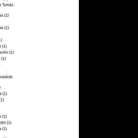
de Tomás
as
(1)
as
(1)
1)
o
(1)
ación
(1)
o
(1)
)
nedicte
)
a
(1)
(1)
e
(1)
tro
(1)
a
(1)