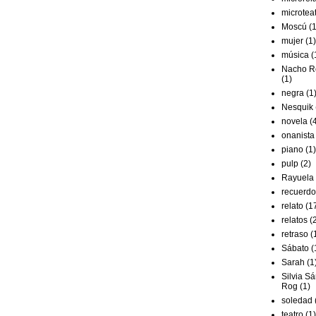
microtea
Moscú
(1
mujer
(1)
música
(
Nacho R
(1)
negra
(1
Nesquik
novela
(
onanista
piano
(1)
pulp
(2)
Rayuela
recuerdo
relato
(1
relatos
(
retraso
(
Sábato
(
Sarah
(1
Silvia S
Rog
(1)
soledad
teatro
(1)