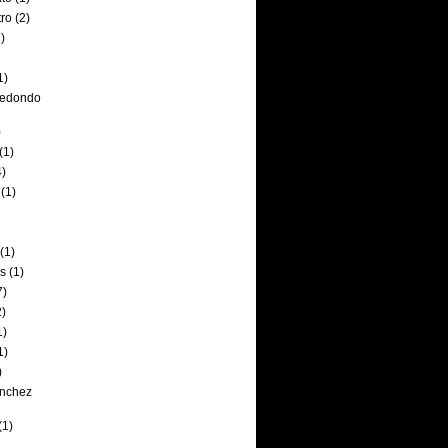
tro
(2)
)
1)
edondo
)
(1)
4)
(1)
(1)
s
(1)
7)
2)
1)
1)
)
ánchez
(1)