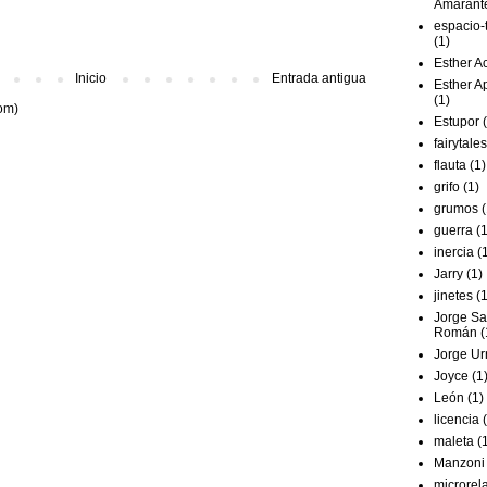
Amarant
espacio-
(1)
Esther A
Inicio
Entrada antigua
Esther A
(1)
om)
Estupor
fairytales
flauta
(1)
grifo
(1)
grumos
(
guerra
(1
inercia
(
Jarry
(1)
jinetes
(1
Jorge S
Román
(
Jorge Ur
Joyce
(1
León
(1)
licencia
maleta
(
Manzoni
microrel