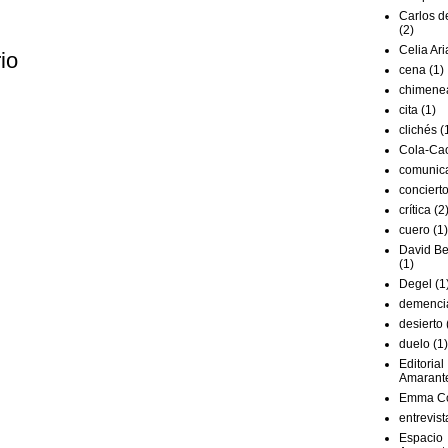
Carlos 
(2)
Celia Ari
io
cena
(1)
chimene
cita
(1)
clichés
(
Cola-Ca
comunic
conciert
crítica
(2
cuero
(1)
David Be
(1)
Degel
(1
demenci
desierto
duelo
(1)
Editorial
Amarant
Emma Co
entrevist
Espacio