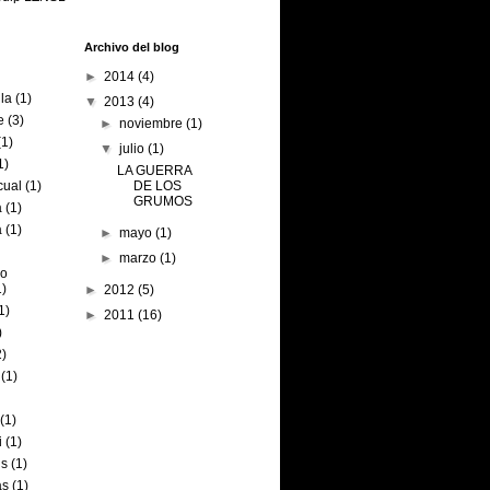
Archivo del blog
►
2014
(4)
lla
(1)
▼
2013
(4)
e
(3)
►
noviembre
(1)
(1)
▼
julio
(1)
1)
LA GUERRA
cual
(1)
DE LOS
GRUMOS
a
(1)
a
(1)
►
mayo
(1)
►
marzo
(1)
ro
1)
►
2012
(5)
1)
►
2011
(16)
)
2)
(1)
(1)
i
(1)
hs
(1)
as
(1)